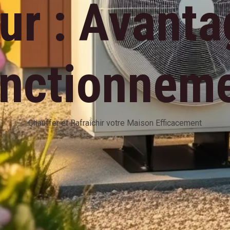
ur : Avanta
nctionnem
Chauffer et Rafraîchir votre Maison Efficacement