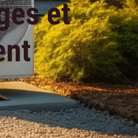
ges et
ent