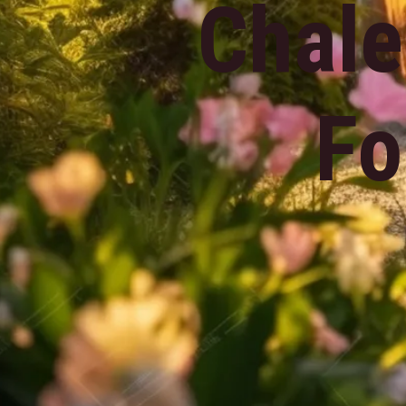
Chale
Fo